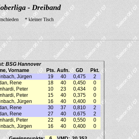
oberliga - Dreiband
tschieden * kleiner Tisch
st: BSG Hannover
me, Vorname
Pts.
Aufn.
GD
Pkt.
inbach, Jürgen
19
40
0,475
2
dan, Rene
18
40
0,450
0
nhardi, Peter
10
23
0,434
0
nhardi, Peter
15
40
0,375
0
inbach, Jürgen
16
40
0,400
0
dan, Rene
30
37
0,810
2
dan, Rene
27
40
0,675
2
nhardi, Peter
22
40
0,550
0
inbach, Jürgen
16
40
0,400
0
Gewinnpunkte:
6
VMD:
20,352