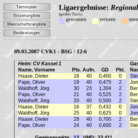
Ligaergebnisse:
Regional
(großer Tisch)
gewonnen
verloren
unen
09.03.2007 CVK1 - BSG / 12:6
Heim: CV Kassel 1
Ga
Name, Vorname
Pts.
Aufn.
GD
Pkt.
Na
Haase, Dieter
16
40
0,400
0
Ste
Pape, Oliver
19
40
0,475
2
Jor
Waldhoff, Jörg
30
23
1,304
2
Ber
Pape, Oliver
21
40
0,525
2
Ber
Waldhoff, Jörg
20
40
0,500
2
Ste
Haase, Dieter
16
37
0,432
0
Jor
Waldhoff, Jörg
25
40
0,625
0
Jor
Haase, Dieter
28
40
0,700
2
Ber
Pape, Oliver
24
40
0,600
2
Ste
Gewinnpunkte:
12
VMD:
23,411