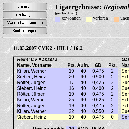
Ligaergebnisse:
Regional
(großer Tisch)
gewonnen
verloren
unen
11.03.2007 CVK2 - HIL1 / 16:2
Heim: CV Kassel 2
Gas
Name, Vorname
Pts.
Aufn.
GD
Pkt.
Na
Kilian, Werner
19
40
0,475
2
Spr
Siebert, Heinz
20
40
0,500
2
Sch
Rötter, Jürgen
17
40
0,425
2
Sue
Siebert, Heinz
16
40
0,400
2
Sue
Rötter, Jürgen
19
40
0,475
2
Spr
Kilian, Werner
25
40
0,625
2
Sch
Rötter, Jürgen
19
40
0,475
2
Sch
Kilian, Werner
22
40
0,550
2
Sue
Siebert, Heinz
19
40
0,475
0
Spr
Gewinnpunkte:
16
VMD:
19,555