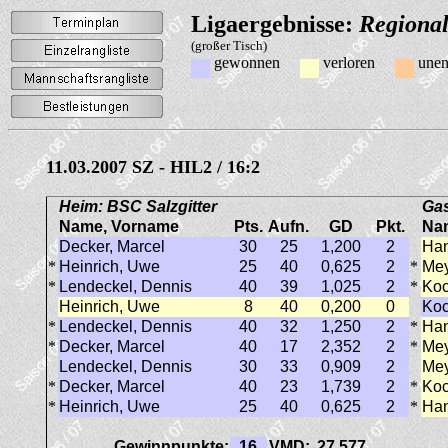
Ligaergebnisse:
Regional
(großer Tisch)
gewonnen
verloren
unen
11.03.2007 SZ - HIL2 / 16:2
Heim: BSC Salzgitter
Gas
Name, Vorname
Pts.
Aufn.
GD
Pkt.
Na
Decker, Marcel
30
25
1,200
2
Han
*
Heinrich, Uwe
25
40
0,625
2
*
Mey
*
Lendeckel, Dennis
40
39
1,025
2
*
Koc
Heinrich, Uwe
8
40
0,200
0
Koc
*
Lendeckel, Dennis
40
32
1,250
2
*
Han
*
Decker, Marcel
40
17
2,352
2
*
Mey
Lendeckel, Dennis
30
33
0,909
2
Mey
*
Decker, Marcel
40
23
1,739
2
*
Koc
*
Heinrich, Uwe
25
40
0,625
2
*
Han
Gewinnpunkte:
16
VMD:
27,577