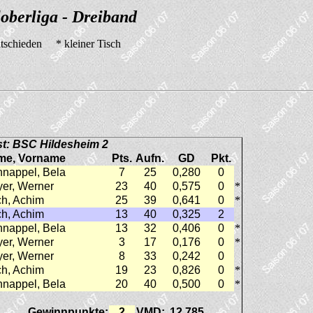
oberliga - Dreiband
tschieden * kleiner Tisch
t: BSC Hildesheim 2
me, Vorname
Pts.
Aufn.
GD
Pkt.
nappel, Bela
7
25
0,280
0
er, Werner
23
40
0,575
0
*
h, Achim
25
39
0,641
0
*
h, Achim
13
40
0,325
2
nappel, Bela
13
32
0,406
0
*
er, Werner
3
17
0,176
0
*
er, Werner
8
33
0,242
0
h, Achim
19
23
0,826
0
*
nappel, Bela
20
40
0,500
0
*
Gewinnpunkte:
2
VMD:
12,785