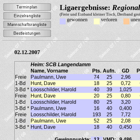
Ligaergebnisse:
Regional
(Freie und Einband kleiner Tisch, Dreiband gr
gewonnen
verloren
unen
02.12.2007
Heim: SCB Langendamm
Name, Vorname
Pts.
Aufn.
GD
P
Freie
Paulmann, Uwe
74
25
2,96
1-Bd
Hunt, Dave
18
25
0,72
3-Bd
*
Loosschilder, Harold
40
39
1,025
Freie
Hunt, Dave
20
25
0,80
1-Bd
Loosschilder, Harold
80
25
3,20
3-Bd
*
Paulmann, Uwe
16
40
0,400
Freie
Loosschilder, Harold
193
25
7,72
1-Bd
Paulmann, Uwe
52
25
2,08
3-Bd
*
Hunt, Dave
18
40
0,450
Gewinnpunkte:
12
VMD:
9,486