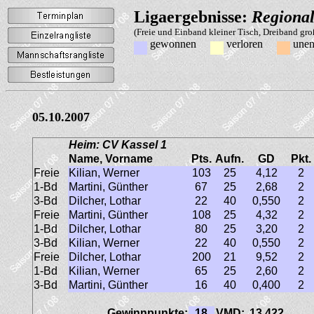
Ligaergebnisse:
Regional
(Freie und Einband kleiner Tisch, Dreiband gr
gewonnen
verloren
unen
05.10.2007
Heim: CV Kassel 1
Name, Vorname
Pts.
Aufn.
GD
Pkt.
Freie
Kilian, Werner
103
25
4,12
2
1-Bd
Martini, Günther
67
25
2,68
2
3-Bd
Dilcher, Lothar
22
40
0,550
2
Freie
Martini, Günther
108
25
4,32
2
1-Bd
Dilcher, Lothar
80
25
3,20
2
3-Bd
Kilian, Werner
22
40
0,550
2
Freie
Dilcher, Lothar
200
21
9,52
2
1-Bd
Kilian, Werner
65
25
2,60
2
3-Bd
Martini, Günther
16
40
0,400
2
Gewinnpunkte:
18
VMD:
13,422