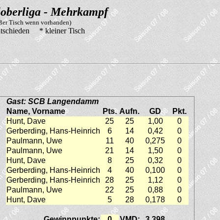
oberliga - Mehrkampf
oßer Tisch wenn vorhanden)
tschieden * kleiner Tisch
Gast: SCB Langendamm
Name, Vorname
Pts.
Aufn.
GD
Pkt.
Hunt, Dave
25
25
1,00
0
Gerberding, Hans-Heinrich
6
14
0,42
0
Paulmann, Uwe
11
40
0,275
0
Paulmann, Uwe
21
14
1,50
0
Hunt, Dave
8
25
0,32
0
Gerberding, Hans-Heinrich
4
40
0,100
0
Gerberding, Hans-Heinrich
28
25
1,12
0
Paulmann, Uwe
22
25
0,88
0
Hunt, Dave
5
28
0,178
0
Gewinnpunkte:
0
VMD:
3,398