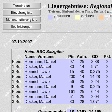
Ligaergebnisse:
Regional
(Freie und Einband kleiner Tisch, Dreiband gr
gewonnen
verloren
unen
07.10.2007
Heim: BSC Salzgitter
Name, Vorname
Pts.
Aufn.
GD
Pkt.
Freie
Herrmann, Daniel
97
25
3,88
2
1-Bd
Decker, Marcel
80
14
5,71
2
3-Bd
Heinrich, Uwe
15
40
0,375
2
Freie
Decker, Marcel
200
14
14,28
2
1-Bd
Heinrich, Uwe
56
25
2,24
2
3-Bd
Herrmann, Daniel
9
40
0,225
2
Freie
Heinrich, Uwe
161
25
6,44
2
1-Bd
Herrmann, Daniel
51
25
2,04
2
3-Bd
Decker, Marcel
30
28
1,071
2
Gewinnpunkte:
18
VMD:
14,195