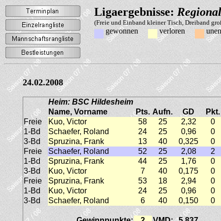
Ligaergebnisse:
Regional
(Freie und Einband kleiner Tisch, Dreiband gr
gewonnen
verloren
unen
24.02.2008
Heim: BSC Hildesheim
Name, Vorname
Pts.
Aufn.
GD
Pkt.
Freie
Kuo, Victor
58
25
2,32
0
1-Bd
Schaefer, Roland
24
25
0,96
0
3-Bd
Spruzina, Frank
13
40
0,325
0
Freie
Schaefer, Roland
52
25
2,08
2
1-Bd
Spruzina, Frank
44
25
1,76
0
3-Bd
Kuo, Victor
7
40
0,175
0
Freie
Spruzina, Frank
53
18
2,94
0
1-Bd
Kuo, Victor
24
25
0,96
0
3-Bd
Schaefer, Roland
6
40
0,150
0
Gewinnpunkte:
2
VMD:
5,837