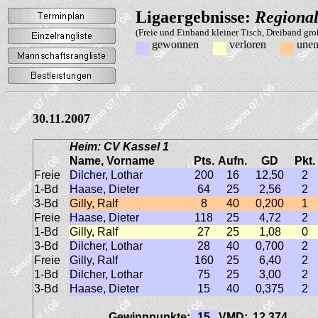
Ligaergebnisse:
Regional
(Freie und Einband kleiner Tisch, Dreiband gr
gewonnen
verloren
unen
30.11.2007
Heim: CV Kassel 1
Name, Vorname
Pts.
Aufn.
GD
Pkt.
Freie
Dilcher, Lothar
200
16
12,50
2
1-Bd
Haase, Dieter
64
25
2,56
2
3-Bd
Gilly, Ralf
8
40
0,200
1
Freie
Haase, Dieter
118
25
4,72
2
1-Bd
Gilly, Ralf
27
25
1,08
0
3-Bd
Dilcher, Lothar
28
40
0,700
2
Freie
Gilly, Ralf
160
25
6,40
2
1-Bd
Dilcher, Lothar
75
25
3,00
2
3-Bd
Haase, Dieter
15
40
0,375
2
Gewinnpunkte:
15
VMD:
12,374