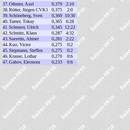
37.
Othmer, Axel
0,379
2:10
38.
Rötter, Jürgen CVK1
0,375
2:0
39.
Schöneberg, Sven
0,369
10:30
40.
Tamer, Tokay
0,365
6:28
41.
Schmeer, Ulrich
0,345
12:22
42.
Schmitz, Klaus
0,287
4:32
43.
Sueretin, Ahmet
0,281
2:22
44.
Kuo, Victor
0,275
0:2
45.
Siepmann, Steffen
0,275
0:2
46.
Krause, Lothar
0,270
0:6
47.
Gabov, Eleonora
0,233
0:6