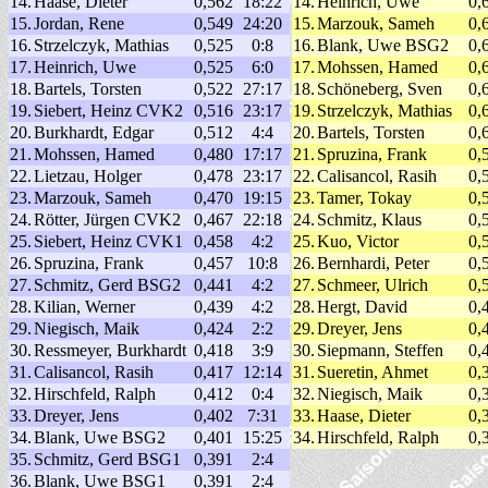
14.
Haase, Dieter
0,562
18:22
14.
Heinrich, Uwe
0,
15.
Jordan, Rene
0,549
24:20
15.
Marzouk, Sameh
0,
16.
Strzelczyk, Mathias
0,525
0:8
16.
Blank, Uwe BSG2
0,
17.
Heinrich, Uwe
0,525
6:0
17.
Mohssen, Hamed
0,
18.
Bartels, Torsten
0,522
27:17
18.
Schöneberg, Sven
0,
19.
Siebert, Heinz CVK2
0,516
23:17
19.
Strzelczyk, Mathias
0,
20.
Burkhardt, Edgar
0,512
4:4
20.
Bartels, Torsten
0,
21.
Mohssen, Hamed
0,480
17:17
21.
Spruzina, Frank
0,
22.
Lietzau, Holger
0,478
23:17
22.
Calisancol, Rasih
0,
23.
Marzouk, Sameh
0,470
19:15
23.
Tamer, Tokay
0,
24.
Rötter, Jürgen CVK2
0,467
22:18
24.
Schmitz, Klaus
0,
25.
Siebert, Heinz CVK1
0,458
4:2
25.
Kuo, Victor
0,
26.
Spruzina, Frank
0,457
10:8
26.
Bernhardi, Peter
0,
27.
Schmitz, Gerd BSG2
0,441
4:2
27.
Schmeer, Ulrich
0,
28.
Kilian, Werner
0,439
4:2
28.
Hergt, David
0,
29.
Niegisch, Maik
0,424
2:2
29.
Dreyer, Jens
0,
30.
Ressmeyer, Burkhardt
0,418
3:9
30.
Siepmann, Steffen
0,
31.
Calisancol, Rasih
0,417
12:14
31.
Sueretin, Ahmet
0,
32.
Hirschfeld, Ralph
0,412
0:4
32.
Niegisch, Maik
0,
33.
Dreyer, Jens
0,402
7:31
33.
Haase, Dieter
0,
34.
Blank, Uwe BSG2
0,401
15:25
34.
Hirschfeld, Ralph
0,
35.
Schmitz, Gerd BSG1
0,391
2:4
36.
Blank, Uwe BSG1
0,391
2:4