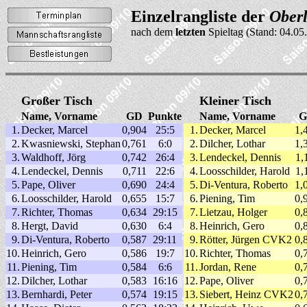
Einzelrangliste der
Ober
nach dem
letzten
Spieltag (Stand: 04.05
Großer Tisch
Kleiner Tisch
Name, Vorname
GD
Punkte
Name, Vorname
G
1.
Decker, Marcel
0,904
25:5
1.
Decker, Marcel
1,
2.
Kwasniewski, Stephan
0,761
6:0
2.
Dilcher, Lothar
1,
3.
Waldhoff, Jörg
0,742
26:4
3.
Lendeckel, Dennis
1,
4.
Lendeckel, Dennis
0,711
22:6
4.
Loosschilder, Harold
1,
5.
Pape, Oliver
0,690
24:4
5.
Di-Ventura, Roberto
1,
6.
Loosschilder, Harold
0,655
15:7
6.
Piening, Tim
0,
7.
Richter, Thomas
0,634
29:15
7.
Lietzau, Holger
0,
8.
Hergt, David
0,630
6:4
8.
Heinrich, Gero
0,
9.
Di-Ventura, Roberto
0,587
29:11
9.
Rötter, Jürgen CVK2
0,
10.
Heinrich, Gero
0,586
19:7
10.
Richter, Thomas
0,
11.
Piening, Tim
0,584
6:6
11.
Jordan, Rene
0,
12.
Dilcher, Lothar
0,583
16:16
12.
Pape, Oliver
0,
13.
Bernhardi, Peter
0,574
19:15
13.
Siebert, Heinz CVK2
0,