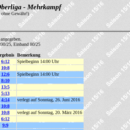
berliga - Mehrkampf
n ohne Gewähr!)
s angegeben.
 200/25, Einband 80/25
rgebnis
Bemerkung
6:12
Spielbeginn 14:00 Uhr
10:8
12:6
Spielbeginn 14:00 Uhr
8:10
13:5
5:13
4:14
verlegt auf Sonntag, 26. Juni 2016
10:8
10:8
verlegt auf Sonntag, 20. März 2016
6:12
9:9