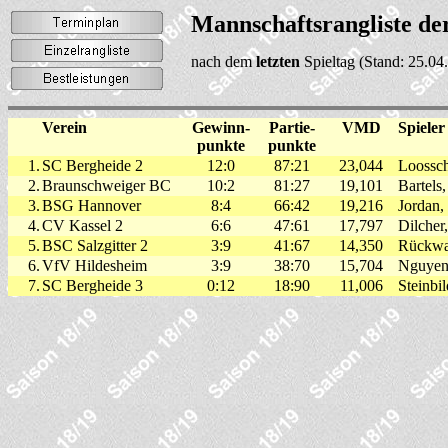
Mannschaftsrangliste de
nach dem
letzten
Spieltag (Stand: 25.
Verein
Gewinn-
Partie-
VMD
Spieler
punkte
punkte
1.
SC Bergheide 2
12:0
87:21
23,044
Loossch
2.
Braunschweiger BC
10:2
81:27
19,101
Bartels,
3.
BSG Hannover
8:4
66:42
19,216
Jordan,
4.
CV Kassel 2
6:6
47:61
17,797
Dilcher
5.
BSC Salzgitter 2
3:9
41:67
14,350
Rückwal
6.
VfV Hildesheim
3:9
38:70
15,704
Nguyen,
7.
SC Bergheide 3
0:12
18:90
11,006
Steinbi