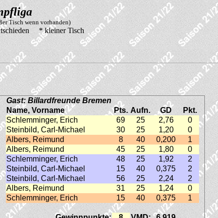
pfliga
oßer Tisch wenn vorhanden)
tschieden * kleiner Tisch
Gast: Billardfreunde Bremen
Name, Vorname
Pts.
Aufn.
GD
Pkt.
Schlemminger, Erich
69
25
2,76
0
Steinbild, Carl-Michael
30
25
1,20
0
Albers, Reimund
8
40
0,200
1
Albers, Reimund
45
25
1,80
0
Schlemminger, Erich
48
25
1,92
2
Steinbild, Carl-Michael
15
40
0,375
2
Steinbild, Carl-Michael
56
25
2,24
2
Albers, Reimund
31
25
1,24
0
Schlemminger, Erich
15
40
0,375
1
Gewinnpunkte:
8
VMD:
6,919