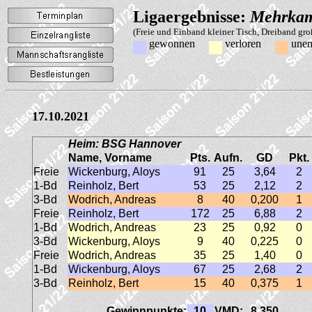
Ligaergebnisse:
Mehrkam
(Freie und Einband kleiner Tisch, Dreiband gr
gewonnen
verloren
unen
17.10.2021
Heim: BSG Hannover
Name, Vorname
Pts.
Aufn.
GD
Pkt.
Freie
Wickenburg, Aloys
91
25
3,64
2
1-Bd
Reinholz, Bert
53
25
2,12
2
3-Bd
Wodrich, Andreas
8
40
0,200
1
Freie
Reinholz, Bert
172
25
6,88
2
1-Bd
Wodrich, Andreas
23
25
0,92
0
3-Bd
Wickenburg, Aloys
9
40
0,225
0
Freie
Wodrich, Andreas
35
25
1,40
0
1-Bd
Wickenburg, Aloys
67
25
2,68
2
3-Bd
Reinholz, Bert
15
40
0,375
1
Gewinnpunkte:
10
VMD:
8,350