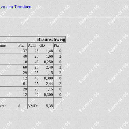
 zu den Terminen
Braunschweig
name
Pts.
Aufn
GD
Pkt
37
25
1,48
0
40
25
1,60
2
10
40
0,250
0
60
25
2,40
2
29
25
1,15
2
12
40
0,300
0
61
25
2,44
2
29
25
1,15
0
12
40
0,300
0
kte:
8
VMD:
5,35