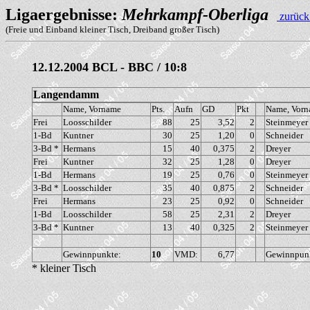
Ligaergebnisse:
Mehrkampf-Oberliga
zurück
(Freie und Einband kleiner Tisch, Dreiband großer Tisch)
12.12.2004 BCL - BBC / 10:8
Langendamm
Name, Vorname
Pts.
Aufn
GD
Pkt
Name, Vor
Frei
Loosschilder
88
25
3,52
2
Steinmeyer
1-Bd
Kuntner
30
25
1,20
0
Schneider
3-Bd *
Hermans
15
40
0,375
2
Dreyer
Frei
Kuntner
32
25
1,28
0
Dreyer
1-Bd
Hermans
19
25
0,76
0
Steinmeyer
3-Bd *
Loosschilder
35
40
0,875
2
Schneider
Frei
Hermans
23
25
0,92
0
Schneider
1-Bd
Loosschilder
58
25
2,31
2
Dreyer
3-Bd *
Kuntner
13
40
0,325
2
Steinmeyer
Gewinnpunkte:
10
VMD:
6,77
Gewinnpun
* kleiner Tisch