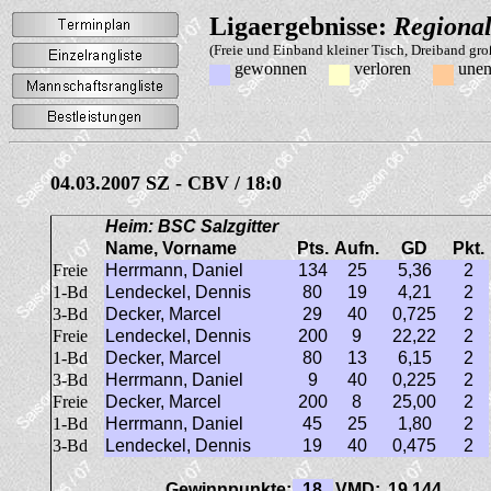
Ligaergebnisse:
Regional
(Freie und Einband kleiner Tisch, Dreiband gr
gewonnen
verloren
unen
04.03.2007 SZ - CBV / 18:0
Heim: BSC Salzgitter
Name, Vorname
Pts.
Aufn.
GD
Pkt.
Freie
Herrmann, Daniel
134
25
5,36
2
1-Bd
Lendeckel, Dennis
80
19
4,21
2
3-Bd
Decker, Marcel
29
40
0,725
2
Freie
Lendeckel, Dennis
200
9
22,22
2
1-Bd
Decker, Marcel
80
13
6,15
2
3-Bd
Herrmann, Daniel
9
40
0,225
2
Freie
Decker, Marcel
200
8
25,00
2
1-Bd
Herrmann, Daniel
45
25
1,80
2
3-Bd
Lendeckel, Dennis
19
40
0,475
2
Gewinnpunkte:
18
VMD:
19,144