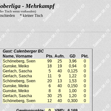
oberliga - Mehrkampf
oßer Tisch wenn vorhanden)
tschieden * kleiner Tisch
Gast: Calenberger BC
Name, Vorname
Pts.
Aufn.
GD
Pkt.
Schöneberg, Sven
99
25
3,96
0
Gunske, Meiko
18
19
0,94
0
Gerlach, Sascha
5
40
0,125
0
Gerlach, Sascha
11
9
1,22
0
Schöneberg, Sven
20
13
1,53
0
Gunske, Meiko
6
40
0,150
0
Gunske, Meiko
8
8
1,00
0
Gerlach, Sascha
30
25
1,20
0
Schöneberg, Sven
12
40
0,300
0
Gewinnpunkte:
0
VMD:
6,169