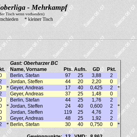
oberliga - Mehrkampf
oßer Tisch wenn vorhanden)
tschieden * kleiner Tisch
Gast: Oberharzer BC
kt.
Name, Vorname
Pts.
Aufn.
GD
Pkt.
0
Berlin, Stefan
97
25
3,88
2
2
Jordan, Steffen
44
20
2,20
0
0
*
Geyer, Andreas
17
40
0,425
2
*
2
Geyer, Andreas
37
25
1,48
0
0
Berlin, Stefan
44
25
1,76
2
0
*
Jordan, Steffen
24
40
0,600
2
*
0
Jordan, Steffen
119
25
4,76
2
0
Geyer, Andreas
48
25
1,92
2
2
*
Berlin, Stefan
30
40
0,750
0
*
Gewinnpunkte:
12
VMD:
8,862