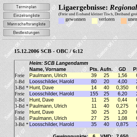
Ligaergebnisse:
Regional
(Freie und Einband kleiner Tisch, Dreiband gr
gewonnen
verloren
unen
15.12.2006 SCB - OBC / 6:12
Heim: SCB Langendamm
Name, Vorname
Pts.
Aufn.
GD
P
Freie
Paulmann, Ulrich
39
25
1,56
1-Bd
Loosschilder, Harold
80
20
4,00
3-Bd
*
Hunt, Dave
14
40
0,350
Freie
Loosschilder, Harold
155
25
6,20
1-Bd
Hunt, Dave
11
25
0,44
3-Bd
*
Paulmann, Ulrich
11
40
0,275
Freie
Hunt, Dave
30
25
1,20
1-Bd
Paulmann, Ulrich
27
25
1,08
3-Bd
*
Loosschilder, Harold
35
40
0,875
Gewinnpunkte:
6
VMD:
7,650