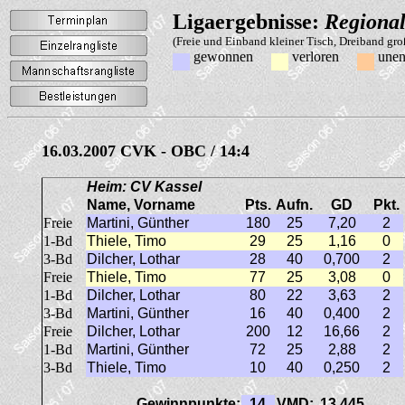
Ligaergebnisse:
Regional
(Freie und Einband kleiner Tisch, Dreiband gr
gewonnen
verloren
unen
16.03.2007 CVK - OBC / 14:4
Heim: CV Kassel
Name, Vorname
Pts.
Aufn.
GD
Pkt.
Freie
Martini, Günther
180
25
7,20
2
1-Bd
Thiele, Timo
29
25
1,16
0
3-Bd
Dilcher, Lothar
28
40
0,700
2
Freie
Thiele, Timo
77
25
3,08
0
1-Bd
Dilcher, Lothar
80
22
3,63
2
3-Bd
Martini, Günther
16
40
0,400
2
Freie
Dilcher, Lothar
200
12
16,66
2
1-Bd
Martini, Günther
72
25
2,88
2
3-Bd
Thiele, Timo
10
40
0,250
2
Gewinnpunkte:
14
VMD:
13,445