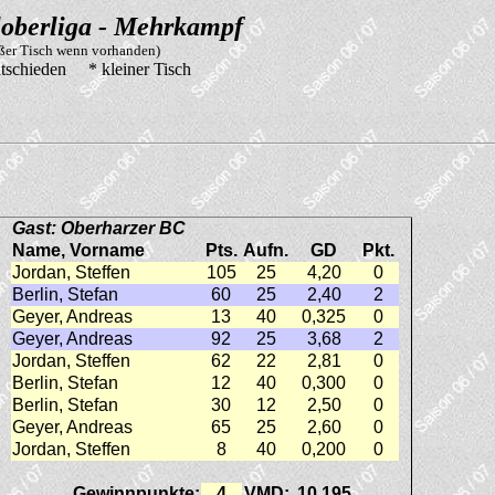
oberliga - Mehrkampf
oßer Tisch wenn vorhanden)
tschieden * kleiner Tisch
Gast: Oberharzer BC
Name, Vorname
Pts.
Aufn.
GD
Pkt.
Jordan, Steffen
105
25
4,20
0
Berlin, Stefan
60
25
2,40
2
Geyer, Andreas
13
40
0,325
0
Geyer, Andreas
92
25
3,68
2
Jordan, Steffen
62
22
2,81
0
Berlin, Stefan
12
40
0,300
0
Berlin, Stefan
30
12
2,50
0
Geyer, Andreas
65
25
2,60
0
Jordan, Steffen
8
40
0,200
0
Gewinnpunkte:
4
VMD:
10,195