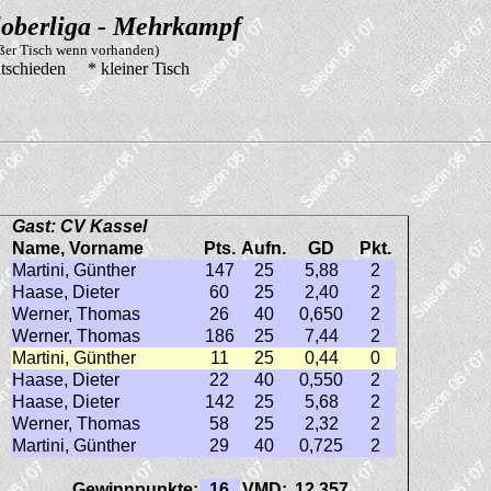
oberliga - Mehrkampf
oßer Tisch wenn vorhanden)
tschieden * kleiner Tisch
Gast: CV Kassel
Name, Vorname
Pts.
Aufn.
GD
Pkt.
Martini, Günther
147
25
5,88
2
Haase, Dieter
60
25
2,40
2
Werner, Thomas
26
40
0,650
2
Werner, Thomas
186
25
7,44
2
Martini, Günther
11
25
0,44
0
Haase, Dieter
22
40
0,550
2
Haase, Dieter
142
25
5,68
2
Werner, Thomas
58
25
2,32
2
Martini, Günther
29
40
0,725
2
Gewinnpunkte:
16
VMD:
12,357