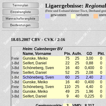
Ligaergebnisse:
Regional
(Freie und Einband kleiner Tisch, Dreiband gr
gewonnen
verloren
unen
18.03.2007 CBV - CVK / 2:16
Heim: Calenberger BV
Name, Vorname
Pts.
Aufn.
GD
Pkt.
Freie
Gunske, Meiko
75
25
3,00
0
1-Bd
Seifert, Daniel
22
25
0,88
0
3-Bd
Schöneberg, Sven
16
40
0,400
0
Freie
Seifert, Daniel
52
25
2,08
0
1-Bd
Schöneberg, Sven
60
25
2,40
2
3-Bd
Gunske, Meiko
16
40
0,400
0
Freie
Schöneberg, Sven
110
25
4,40
0
1-Bd
Gunske, Meiko
49
25
1,96
0
3-Bd
Seifert, Daniel
9
40
0,225
0
Gewinnpunkte:
2
VMD:
8,217