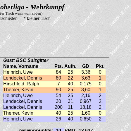
oberliga - Mehrkampf
oßer Tisch wenn vorhanden)
tschieden * kleiner Tisch
Gast: BSC Salzgitter
Name, Vorname
Pts.
Aufn.
GD
Pkt.
Heinrich, Uwe
84
25
3,36
0
Lendeckel, Dennis
80
22
3,63
1
Hirschfeld, Ralph
7
40
0,175
0
Themer, Kevin
90
25
3,60
1
Heinrich, Uwe
54
25
2,16
2
Lendeckel, Dennis
30
31
0,967
2
Lendeckel, Dennis
200
11
18,18
2
Themer, Kevin
40
25
1,60
0
Heinrich, Uwe
26
40
0,650
2
Gewinnpunkte:
10
VMD:
13,627