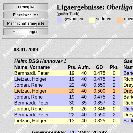
Ligaergebnisse:
Oberliga
(großer Tisch)
gewonnen
verloren
unen
08.01.2009
Heim: BSG Hannover 1
Gas
Name, Vorname
Pts.
Aufn.
GD
Pkt.
Nam
Bernhardi, Peter
19
40
0,475
0
Bart
Lietzau, Holger
19
40
0,475
2
Rich
Jordan, Rene
22
40
0,550
2
Drey
Lietzau, Holger
20
40
0,500
1
Drey
Jordan, Rene
19
40
0,475
2
Bart
Bernhardi, Peter
30
35
0,857
2
Rich
Jordan, Rene
9
26
0,346
0
Rich
Bernhardi, Peter
22
40
0,550
2
Drey
Lietzau, Holger
13
40
0,325
0
Bart
Gewinnpunkte:
11
VMD:
20,293