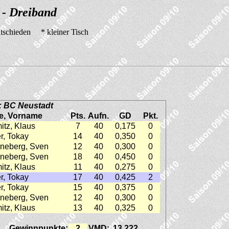
 - Dreiband
tschieden * kleiner Tisch
: BC Neustadt
, Vorname
Pts.
Aufn.
GD
Pkt.
itz, Klaus
7
40
0,175
0
r, Tokay
14
40
0,350
0
neberg, Sven
12
40
0,300
0
neberg, Sven
18
40
0,450
0
itz, Klaus
11
40
0,275
0
r, Tokay
17
40
0,425
2
r, Tokay
15
40
0,375
0
neberg, Sven
12
40
0,300
0
itz, Klaus
13
40
0,325
0
Gewinnpunkte:
2
VMD:
13,222