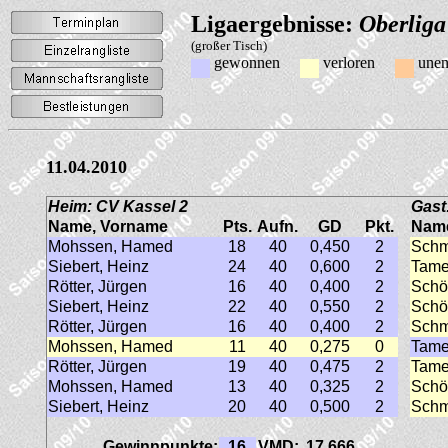
Ligaergebnisse:
Oberliga
(großer Tisch)
gewonnen
verloren
unen
11.04.2010
Heim: CV Kassel 2
Gast
Name, Vorname
Pts.
Aufn.
GD
Pkt.
Name
Mohssen, Hamed
18
40
0,450
2
Schm
Siebert, Heinz
24
40
0,600
2
Tame
Rötter, Jürgen
16
40
0,400
2
Schö
Siebert, Heinz
22
40
0,550
2
Schö
Rötter, Jürgen
16
40
0,400
2
Schm
Mohssen, Hamed
11
40
0,275
0
Tame
Rötter, Jürgen
19
40
0,475
2
Tame
Mohssen, Hamed
13
40
0,325
2
Schö
Siebert, Heinz
20
40
0,500
2
Schm
Gewinnpunkte:
16
VMD:
17,666