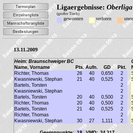
Ligaergebnisse:
Oberliga
(großer Tisch)
gewonnen
verloren
unen
13.11.2009
Heim: Braunschweiger BC
Name, Vorname
Pts.
Aufn.
GD
Pkt.
Richter, Thomas
26
40
0,650
2
Kwasniewski, Stephan
21
40
0,525
2
Bartels, Torsten
2
Kwasniewski, Stephan
2
Bartels, Torsten
20
40
0,500
2
Richter, Thomas
20
40
0,500
2
Bartels, Torsten
21
40
0,525
2
Richter, Thomas
2
Kwasniewski, Stephan
30
27
1,111
2
Gewinnpunkte:
18
VMD:
24,317