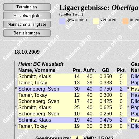
Ligaergebnisse:
Oberliga
(großer Tisch)
gewonnen
verloren
unen
18.10.2009
Heim: BC Neustadt
Gas
Name, Vorname
Pts.
Aufn.
GD
Pkt.
Na
Schmitz, Klaus
14
40
0,350
0
Dil
Tamer, Tokay
13
39
0,333
0
Pap
*
Schöneberg, Sven
30
40
0,750
2
*
Haa
Tamer, Tokay
12
40
0,300
0
Haa
Schöneberg, Sven
17
40
0,425
0
Dil
*
Schmitz, Klaus
25
40
0,625
0
*
Pap
Schöneberg, Sven
10
40
0,250
0
Pap
Schmitz, Klaus
19
40
0,475
2
Haa
*
Tamer, Tokay
19
30
0,633
0
*
Dil
Gewinnpunkte:
4
VMD:
15,042