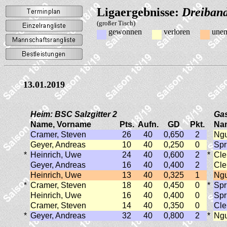
Ligaergebnisse:
Dreiband
(großer Tisch)
gewonnen
verloren
unen
13.01.2019
Heim: BSC Salzgitter 2
Gas
Name, Vorname
Pts.
Aufn.
GD
Pkt.
Na
Cramer, Steven
26
40
0,650
2
Ngu
Geyer, Andreas
10
40
0,250
0
Spr
*
Heinrich, Uwe
24
40
0,600
2
*
Cle
Geyer, Andreas
16
40
0,400
2
Cle
Heinrich, Uwe
13
40
0,325
1
Ngu
*
Cramer, Steven
18
40
0,450
0
*
Spr
Heinrich, Uwe
16
40
0,400
0
Spr
Cramer, Steven
14
40
0,350
0
Cle
*
Geyer, Andreas
32
40
0,800
2
*
Ngu