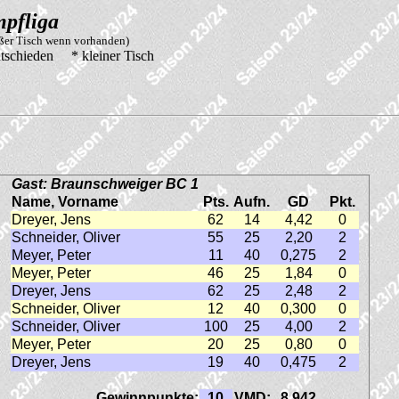
pfliga
oßer Tisch wenn vorhanden)
tschieden * kleiner Tisch
Gast: Braunschweiger BC 1
Name, Vorname
Pts.
Aufn.
GD
Pkt.
Dreyer, Jens
62
14
4,42
0
Schneider, Oliver
55
25
2,20
2
Meyer, Peter
11
40
0,275
2
Meyer, Peter
46
25
1,84
0
Dreyer, Jens
62
25
2,48
2
Schneider, Oliver
12
40
0,300
0
Schneider, Oliver
100
25
4,00
2
Meyer, Peter
20
25
0,80
0
Dreyer, Jens
19
40
0,475
2
Gewinnpunkte:
10
VMD:
8,942