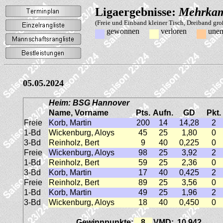
Ligaergebnisse:
Mehrkam
(Freie und Einband kleiner Tisch, Dreiband gr
gewonnen
verloren
unen
05.05.2024
Heim: BSG Hannover
Name, Vorname
Pts.
Aufn.
GD
Pkt.
Freie
Korb, Martin
200
14
14,28
2
1-Bd
Wickenburg, Aloys
45
25
1,80
0
3-Bd
Reinholz, Bert
9
40
0,225
0
Freie
Wickenburg, Aloys
98
25
3,92
2
1-Bd
Reinholz, Bert
59
25
2,36
0
3-Bd
Korb, Martin
17
40
0,425
2
Freie
Reinholz, Bert
89
25
3,56
0
1-Bd
Korb, Martin
49
25
1,96
2
3-Bd
Wickenburg, Aloys
18
40
0,450
0
Gewinnpunkte:
8
VMD:
10,942