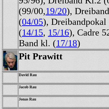
95/96), Dreiband Kl.2 
(99/00,
19/20
), Dreiband
(
04/05
), Dreibandpokal 
(
14/15
,
15/16
), Cadre 5
Band kl. (
17/18
)
Pit Prawitt
David Rau
Jacob Rau
Jonas Rau