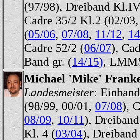
(97/98), Dreiband Kl.IV
Cadre 35/2 Kl.2 (02/03
(
05/06
,
07/08
,
11/12
,
14
Cadre 52/2 (
06/07
), Cad
Band gr. (
14/15)
, LMMS
Michael 'Mike' Frank
Landesmeister
: Einband
(98/99, 00/01,
07/08
), 
08/09
,
10/11
), Dreiban
Kl. 4 (
03/04
), Dreiband 