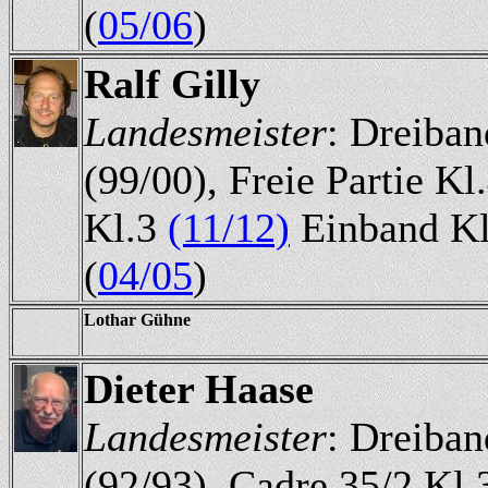
(
05/06
)
Ralf Gilly
Landesmeister
: Dreiban
(99/00), Freie Partie Kl
Kl.3
(11/12)
Einband Kl
(
04/05
)
Lothar Gühne
Dieter Haase
Landesmeister
: Dreiban
(92/93), Cadre 35/2 Kl.