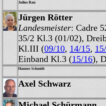
Julius Rau
Jürgen Rötter
Landesmeister
: Cadre 5
35/2 Kl.3 (01/02), Drei
Kl.III (
09/10
,
14/15
,
15
Einband Kl.3 (
15/16
), 
Hannes Schmidt
Axel Schwarz
Michael Schürmann